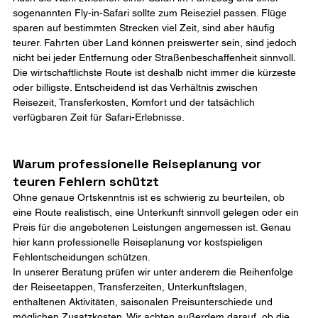
sogenannten Fly-in-Safari sollte zum Reiseziel passen. Flüge 
sparen auf bestimmten Strecken viel Zeit, sind aber häufig 
teurer. Fahrten über Land können preiswerter sein, sind jedoch 
nicht bei jeder Entfernung oder Straßenbeschaffenheit sinnvoll.
Die wirtschaftlichste Route ist deshalb nicht immer die kürzeste 
oder billigste. Entscheidend ist das Verhältnis zwischen 
Reisezeit, Transferkosten, Komfort und der tatsächlich 
verfügbaren Zeit für Safari-Erlebnisse.
Warum professionelle Reiseplanung vor 
teuren Fehlern schützt
Ohne genaue Ortskenntnis ist es schwierig zu beurteilen, ob 
eine Route realistisch, eine Unterkunft sinnvoll gelegen oder ein 
Preis für die angebotenen Leistungen angemessen ist. Genau 
hier kann professionelle Reiseplanung vor kostspieligen 
Fehlentscheidungen schützen.
In unserer Beratung prüfen wir unter anderem die Reihenfolge 
der Reiseetappen, Transferzeiten, Unterkunftslagen, 
enthaltenen Aktivitäten, saisonalen Preisunterschiede und 
möglichen Zusatzkosten. Wir achten außerdem darauf, ob die 