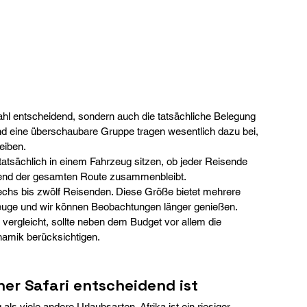
zahl entscheidend, sondern auch die tatsächliche Belegung 
und eine überschaubare Gruppe tragen wesentlich dazu bei, 
eiben.
tatsächlich in einem Fahrzeug sitzen, ob jeder Reisende 
hrend der gesamten Route zusammenbleibt.
sechs bis zwölf Reisenden. Diese Größe bietet mehrere 
hrzeuge und wir können Beobachtungen länger genießen.
 vergleicht, sollte neben dem Budget vor allem die 
namik berücksichtigen.
er Safari entscheidend ist
als viele andere Urlaubsarten. Afrika ist ein riesiger 