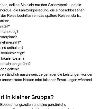
uchen, sollten Sie nicht nur den Gesamtpreis und die 
engröße, die Fahrzeugbelegung, die eingeschlossenen 
 der Reise beeinflussen das spätere Reiseerlebnis.
unkte:
i teil?
rifahrzeug?
nsterplatz?
eilnehmerzahl?
sind enthalten?
 berücksichtigt?
 lokale Kosten?
schfahrten geführt?
gen gelten?
 verständlich ausweisen. Je genauer die Leistungen vor der 
ko unerwarteter Kosten oder falscher Erwartungen während 
ri in kleiner Gruppe?
le Beobachtungszeiten und eine persönliche 