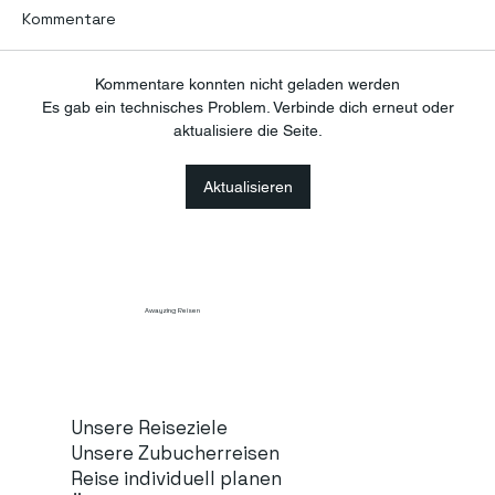
Kommentare
Kommentare konnten nicht geladen werden
Es gab ein technisches Problem. Verbinde dich erneut oder
aktualisiere die Seite.
Was sollte man vor der Planung
Aktualisieren
seines ersten Selbstfahrer-
Abenteuers in Norwegen wissen?
Awayzing Reisen
Unsere Reiseziele
Unsere Zubucherreisen
Reise individuell planen